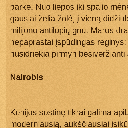
parke. Nuo liepos iki spalio mėnes
gausiai želia žolė, į vieną didži
milijono antilopių gnu. Maros drau
nepaprastai įspūdingas reginys: 
nusidriekia pirmyn besiveržianti a
Nairobis
Kenijos sostinę tikrai galima apib
moderniausią, aukščiausiai įsikūr