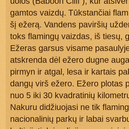
uolos (Baboon Cliff ), kur atsive
gamtos vaizdų. Tūkstančiai flami
šį ežerą. Vandens paviršių užde
toks flamingų vaizdas, iš tiesų, 
Ežeras garsus visame pasaulyje 
atskrenda dėl ežero dugne augan
pirmyn ir atgal, lesa ir kartais
dangų virš ežero. Ežero plotas 
nuo 5 iki 30 kvadratinių kilometr
Nakuru didžiuojasi ne tik flaming
nacionalinių parkų ir labai svar