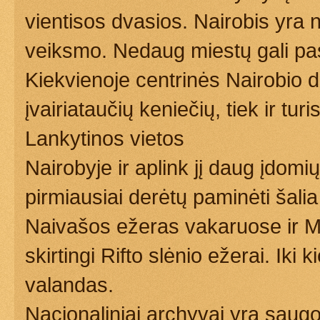
vientisos dvasios. Nairobis yra 
veiksmo. Nedaug miestų gali pasi
Kiekvienoje centrinės Nairobio da
įvairiataučių keniečių, tiek ir turi
Lankytinos vietos
Nairobyje ir aplink jį daug įdomi
pirmiausiai derėtų paminėti šalia
Naivašos ežeras vakaruose ir M
skirtingi Rifto slėnio ežerai. Iki
valandas.
Nacionaliniai archyvai yra sau