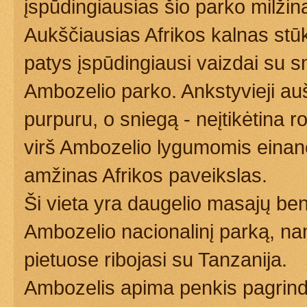
įspūdingiausias šio parko milžin
Aukščiausias Afrikos kalnas stūk
patys įspūdingiausi vaizdai su s
Ambozelio parko. Ankstyvieji au
purpuru, o sniegą - neįtikėtina r
virš Ambozelio lygumomis einanč
amžinas Afrikos paveikslas.
Ši vieta yra daugelio masajų be
Ambozelio nacionalinį parką, na
pietuose ribojasi su Tanzanija.
Ambozelis apima penkis pagrindi