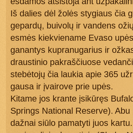
ėsdamos atsistoja ant užpakalini
Iš dalies dėl žolės stygiaus čia 
gepardų, buivolų ir vandens oži
esmės kiekviename Evaso upės 
ganantys kupranugarius ir ožkas,
draustinio pakraščiuose vedanč
stebėtojų čia laukia apie 365 už
gausa ir įvairove prie upės.
Kitame jos krante įsikūręs Bufalo
Springs National Reserve). Abu p
dažnai siūlo pamatyti juos kartu