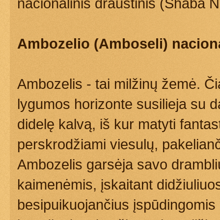
nacionalinis draustinis (Shaba N
Ambozelio (Amboseli) naciona
Ambozelis - tai milžinų žemė. Č
lygumos horizonte susilieja su 
didelę kalvą, iš kur matyti fanta
perskrodžiami viesulų, pakelianč
Ambozelis garsėja savo dramblių 
kaimenėmis, įskaitant didžiuliuo
besipuikuojančius įspūdingomis i