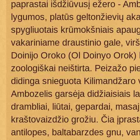
paprastai išdžiūvusį ežero - Amb
lygumos, platūs geltonžievių akac
spygliuotais krūmokšniais apaugu
vakariniame draustinio gale, vir
Doinijo Oroko (Ol Doinyo Orok) k
zoologiškai neištirta. Peizažo pi
didinga snieguota Kilimandžaro 
Ambozelis garsėja didžiaisiais lau
drambliai, liūtai, gepardai, masaj
kraštovaizdžio grožiu. Čia įpras
antilopes, baltabarzdes gnu, va