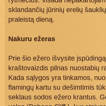
sklandančių jūrinių erelių šaukl
praleistą dieną.
Nakuru ežeras
Prie šio ežero išvysite įspūding
kraštovaizdis pilnas nuostabių r
Kada sąlygos yra tinkamos, nuo v
flamingų kartu su dešimtimis tūk
seklaus sodos ežero krantus. Ge