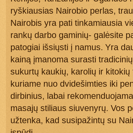
ryškiausias Nairobio perlas, trauk
Nairobis yra pati tinkamiausia viet
rankų darbo gaminių- galėsite pas
patogiai išsiųsti į namus. Yra d
kainą įmanoma surasti tradicinių 
sukurtų kaukių, karolių ir kitokių
kuriame nuo dvidešimties iki pe
dirbinius, labai rekomenduojamas, 
masajų stiliaus siuvenyrų. Vos p
užtenka, kad susipažintų su Nai
įspūdį.