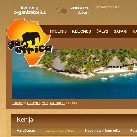
info@goafrica.lt
Susisiekite
dabar:
TITULINIS
KELIONĖS
ŠALYS
SAFARI
N
Titulinis
»
Lankytinų vietų katalogas
»
Kenija
Kenija
Aprašymas
Lankytinos vietos
Naudinga informacija
Foto