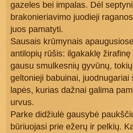
gazeles bei impalas. Dėl septyni
brakonieriavimo juodieji raganosia
juos pamatyti.
Sausais krūmynais apaugusiose 
antilopių rūšis: ilgakaklę žirafin
gausu smulkesnių gyvūnų, tokių 
geltonieji babuinai, juodnugaria
lapės, kurias dažnai galima pama
urvus.
Parke didžiulė gausybė paukšči
būriuojasi prie ežerų ir pelkių.