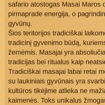
safario atostogas Masai Maros d
pirmaprade energija, o pagrindi
gyvūnų.
Šios teritorijos tradiciškai laik
tradicinį gyvenimo būdą, kuriems 
žemėmis. Masajai yra absoliučia
tradicijas bei ritualus kaip nea
Tradiciškai masajai labai retai 
su laukiniais gyvūnais yra svarbi 
kultūros tikėjime atlieka ne maži
kaimenės. Toks unikalus žmoga