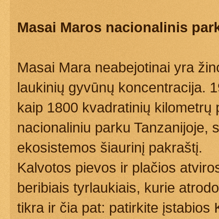
Masai Maros nacionalinis par
Masai Mara neabejotinai yra žin
laukinių gyvūnų koncentracija. 
kaip 1800 kvadratinių kilometrų
nacionaliniu parku Tanzanijoje,
ekosistemos šiaurinį pakraštį.
Kalvotos pievos ir plačios atvir
beribiais tyrlaukiais, kurie atrod
tikra ir čia pat: patirkite įstabi