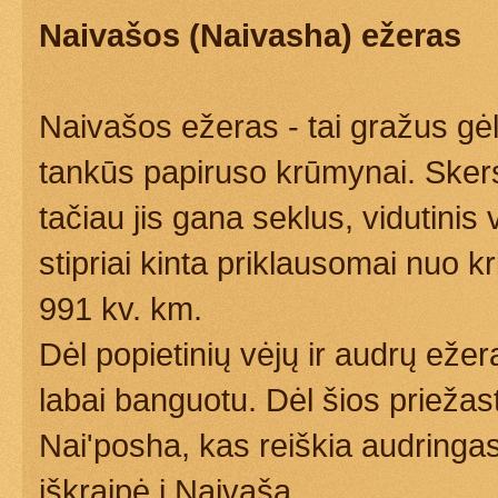
Naivašos (Naivasha) ežeras
Naivašos ežeras - tai gražus gė
tankūs papiruso krūmynai. Sker
tačiau jis gana seklus, vidutinis
stipriai kinta priklausomai nuo kri
991 kv. km.
Dėl popietinių vėjų ir audrų ežer
labai banguotu. Dėl šios priežas
Nai'posha, kas reiškia audringas
iškraipė į Naivašą.