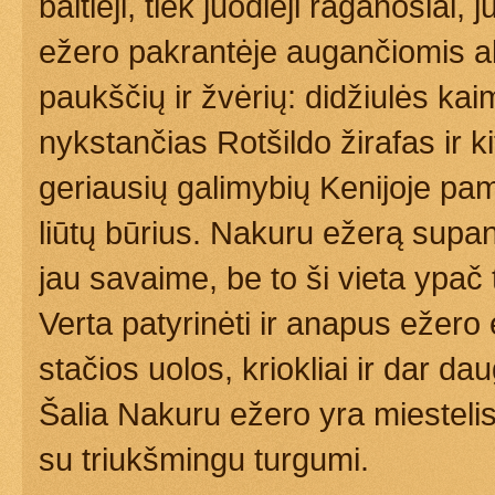
baltieji, tiek juodieji raganosiai,
ežero pakrantėje augančiomis a
paukščių ir žvėrių: didžiulės ka
nykstančias Rotšildo žirafas ir k
geriausių galimybių Kenijoje pam
liūtų būrius. Nakuru ežerą supa
jau savaime, be to ši vieta ypač
Verta patyrinėti ir anapus ežero
stačios uolos, kriokliai ir dar d
Šalia Nakuru ežero yra miestelis 
su triukšmingu turgumi.