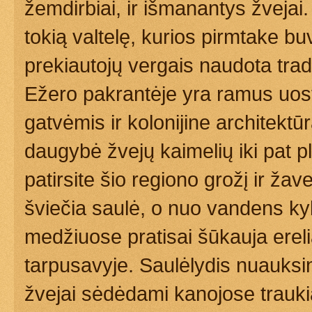
žemdirbiai, ir išmanantys žvejai. 
tokią valtelę, kurios pirmtake 
prekiautojų vergais naudota trad
Ežero pakrantėje yra ramus uosta
gatvėmis ir kolonijine architektūr
daugybė žvejų kaimelių iki pat 
patirsite šio regiono grožį ir ža
šviečia saulė, o nuo vandens ky
medžiuose pratisai šūkauja erelia
tarpusavyje. Saulėlydis nuauksin
žvejai sėdėdami kanojose traukia