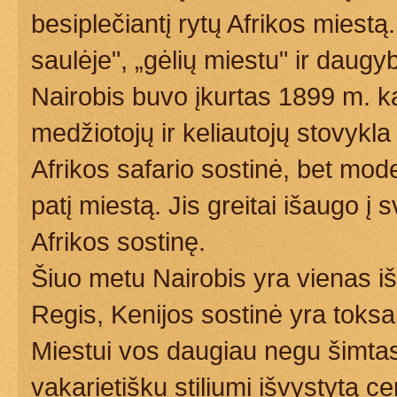
besiplečiantį rytų Afrikos miest
saulėje", „gėlių miestu" ir daugy
Nairobis buvo įkurtas 1899 m. ka
medžiotojų ir keliautojų stovykla
Afrikos safario sostinė, bet mod
patį miestą. Jis greitai išaugo į 
Afrikos sostinę.
Šiuo metu Nairobis yra vienas iš
Regis, Kenijos sostinė yra toks
Miestui vos daugiau negu šimtas 
vakarietišku stiliumi išvystytą c