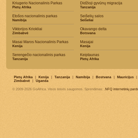
Kriugerio Nacionalinis Parkas
Didžioji gyvūnų migracija
Pietų Afrika
Tanzanija
Etošos nacionalinis parkas
Seišelių salos
Namibija
Seišeliai
Viktorijos Kriokliai
Okavango delta
Zimbabvė
Botsvana
Masai Maros Nacionalinis Parkas
Masajai
Kenija
Kenija
Serengečio nacionalinis parkas
Keiptaunas
Tanzanija
Pietų Afrika
Pietų Afrika
|
Kenija
|
Tanzanija
|
Namibija
|
Bostvana
|
Mauricijus
|
Zimbabvė
|
Uganda
© 2009-2026 GoAfrica. Visos teisės saugomos. Sprendimas:
.NFQ
internetinių par