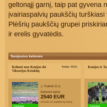
geltonąjį garnį, taip pat gyvena
įvairiaspalvių paukščių turškias
Plėšrių paukščių grupei priskiri
ir erelis gyvatėdis.
Susijusios kelionės
Kelionė nuo Kenijos iki
Kodas: NV21
Kenijos ir Ta
Viktorijos Krioklių
Trukmė 21 d.
Kelionės kaina:
2540 EUR
skrydis už papildomą kainą
Pažintinė
Pažintinė