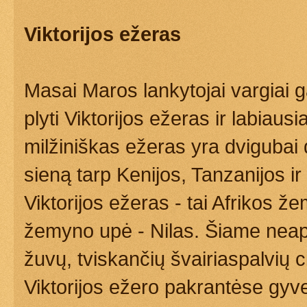
Viktorijos ežeras
Masai Maros lankytojai vargiai ga
plyti Viktorijos ežeras ir labiaus
milžiniškas ežeras yra dvigubai 
sieną tarp Kenijos, Tanzanijos i
Viktorijos ežeras - tai Afrikos že
žemyno upė - Nilas. Šiame nea
žuvų, tviskančių švairiaspalvių ci
Viktorijos ežero pakrantėse gyv