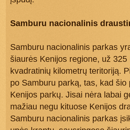
Samburu nacionalinis drausti
Samburu nacionalinis parkas yr
šiaurės Kenijos regione, už 32
kvadratinių kilometrų teritoriją.
po Samburu parką, tas, kad šio p
Kenijos parkų. Jisai nėra labai g
mažiau negu kituose Kenijos dra
Samburu nacionalinis parkas įs