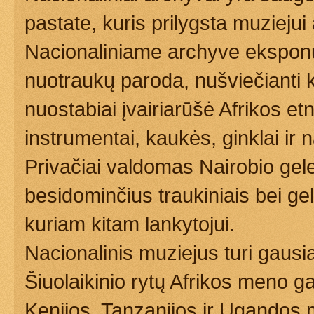
pastate, kuris prilygsta muziejui
Nacionaliniame archyve eksponu
nuotraukų paroda, nušviečianti k
nuostabiai įvairiarūšė Afrikos e
instrumentai, kaukės, ginklai ir
Privačiai valdomas Nairobio gele
besidominčius traukiniais bei gel
kuriam kitam lankytojui.
Nacionalinis muziejus turi gausią 
Šiuolaikinio rytų Afrikos meno g
Kenijos, Tanzanijos ir Ugandos m