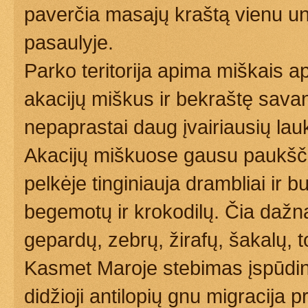
paverčia masajų kraštą vienu un
pasaulyje.
Parko teritorija apima miškais a
akacijų miškus ir bekraštę sava
nepaprastai daug įvairiausių lau
Akacijų miškuose gausu paukščių
pelkėje tinginiauja drambliai ir 
begemotų ir krokodilų. Čia dažna
gepardų, zebrų, žirafų, šakalų, t
Kasmet Maroje stebimas įspūdin
didžioji antilopių gnu migracija