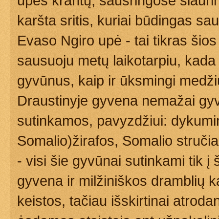
upės krantų, sausringose šiaurin
karšta sritis, kuriai būdingas sa
Evaso Ngiro upė - tai tikras šios
sausuoju metų laikotarpiu, kada 
gyvūnus, kaip ir ūksmingi medžių
Draustinyje gyvena nemažai gyvū
sutinkamos, pavyzdžiui: dykumini
Somalio)žirafos, Somalio stručiai
- visi šie gyvūnai sutinkami tik
gyvena ir milžiniškos dramblių ka
keistos, tačiau išskirtinai atroda