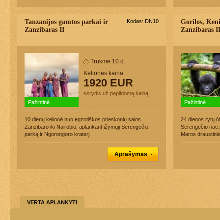
Tanzanijos gamtos parkai ir
Kodas: DN10
Gorilos, Keni
Zanzibaras II
Zanzibaras I
Trukmė 10 d.
Kelionės kaina:
1920 EUR
skrydis už papildomą kainą
Pažintinė
Pažintinė
10 dienų kelionė nuo egzotiškos prieskonių salos
24 dienos rytų A
Zanzibaro iki Nairobio, aplankant įžymųjį Serengečio
Serengečio nac.
parką ir Ngorongoro kraterį.
Maros draustinis
Aprašymas
VERTA APLANKYTI