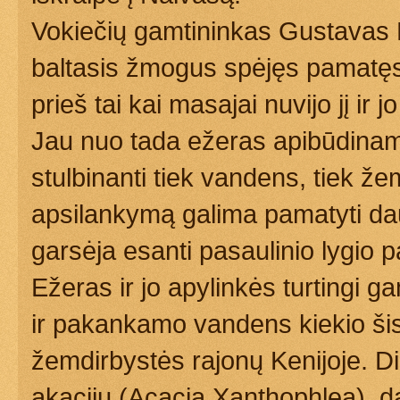
Vokiečių gamtininkas Gustavas 
baltasis žmogus spėjęs pamatę
prieš tai kai masajai nuvijo jį ir
Jau nuo tada ežeras apibūdinam
stulbinanti tiek vandens, tiek že
apsilankymą galima pamatyti da
garsėja esanti pasaulinio lygio 
Ežeras ir jo apylinkės turtingi 
ir pakankamo vandens kiekio šis
žemdirbystės rajonų Kenijoje. Di
akacijų (Acacia Xanthophlea), d