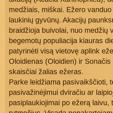
medžiais, miškai. Ežero vanduo į
laukinių gyvūnų. Akacijų paunks
braidžioja buivolai, nuo medžių v
begemotų populiacija kiauras d
patyrinėti visą vietovę aplink e
Oloidienas (Oloidien) ir Sonačis
skaisčiai žalias ežeras.
Parke leidžiama pasivaikščioti, to
pasivažinėjimui dviračiu ar laipi
pasiplaukiojimai po ežerą laivu, 
rytmečius. Visada nepakartojami 