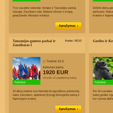
Trys savaitės kelionėje: Kenijos ir Tanzanijos parkai,
Dešimt dienų ger
masajai, Zanzibaro sala, Malavio ežeras ir kvapą
parkuose: Nakur
gniaužiantis Viktorijos krioklys.
krateris ir legen
Aprašymas
Tanzanijos gamtos parkai ir
Kodas: ND10
Gorilos ir Ke
Zanzibaras I
Trukmė 10 d.
Kelionės kaina:
1920 EUR
skrydis už papildomą kainą
Pažintinė
Pažintinė
10 dienų kelionė nuo Nairobio iki egzotiškos prieskonių
Per dvi savaites
salos Zanzibaro, aplankant įžymųjį Serengečio parką ir
kalnų gorilas Ug
Ngorongoro kraterį.
kur vyksta didžio
Aprašymas