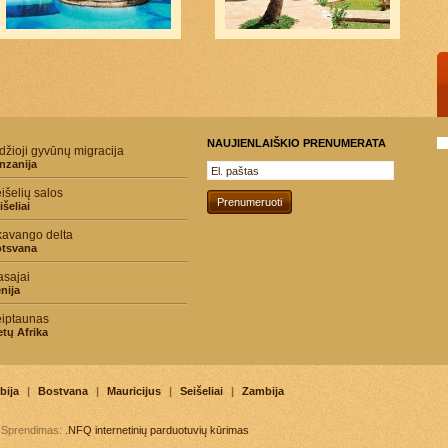
NAUJIENLAIŠKIO PRENUMERATA
džioji gyvūnų migracija
nzanija
išelių salos
išeliai
avango delta
tsvana
sajai
nija
iptaunas
etų Afrika
bija
|
Bostvana
|
Mauricijus
|
Seišeliai
|
Zambija
. Sprendimas:
.NFQ
internetinių parduotuvių kūrimas