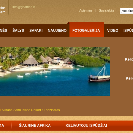
info@goafrica.lt
ite
Apie mus
Susisiekite
ar:
ONĖS
ŠALYS
SAFARI
NAUJIENOS
FOTOGALERIJA
VIDEO
ĮSPŪ
Keli
Keli
»
Sultans Sand Island Resort / Zanzibaras
KA
ŠIAURINĖ AFRIKA
KELIAUTOJŲ ĮSPŪDŽIAI