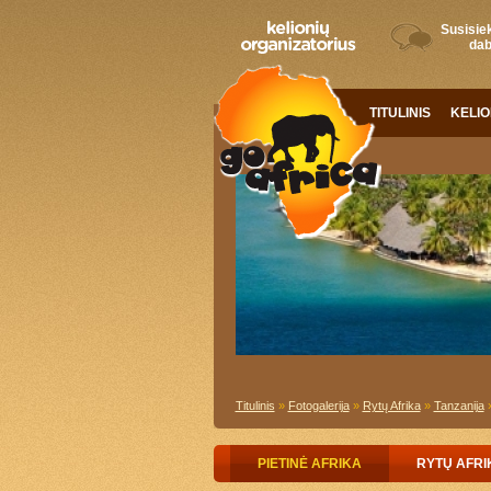
Susisiek
dab
TITULINIS
KELI
Titulinis
»
Fotogalerija
»
Rytų Afrika
»
Tanzanija
PIETINĖ AFRIKA
RYTŲ AFRI