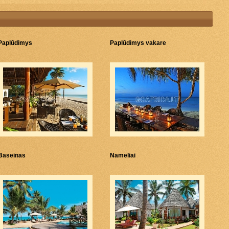
Paplūdimys
Paplūdimys vakare
Baseinas
Nameliai