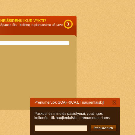
NEIŠSIRENKI KUR VYKTI?
Spausk čia - kelionę suplanuosime už tave!
Prenumeruok GOAFRICA.LT naujienlaiškį!
Paskutinės minutės pasiūlymai, ypatingos
kelionės - tik naujienlaiškio prenumeratoriams