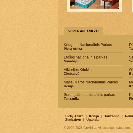
VERTA APLANKYTI
Kriugerio Nacionalinis Parkas
Di
Pietų Afrika
Ta
Etošos nacionalinis parkas
Se
Namibija
Se
Viktorijos Kriokliai
Ok
Zimbabvė
Bo
Masai Maros Nacionalinis Parkas
Ma
Kenija
Ke
Serengečio nacionalinis parkas
Ke
Tanzanija
Pi
Pietų Afrika
|
Kenija
|
Tanzanija
|
Nami
Zimbabvė
|
Uganda
© 2009-2026 GoAfrica. Visos teisės saugomos