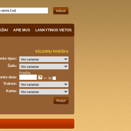
DŽIAI
APIE MUS
LANKYTINOS VIETOS
KELIONIŲ PAIEŠKA
onės tipas:
Šalis:
Pradžia:
onės data:
+/- 3d.
Trukmė:
Kaina: