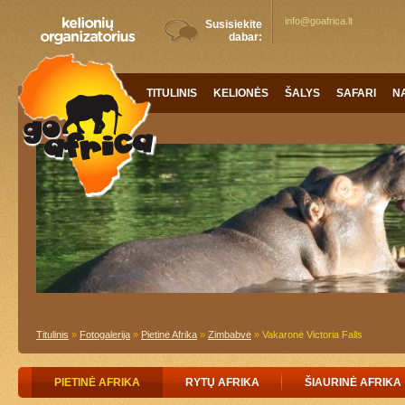
info@goafrica.lt
Susisiekite
dabar:
TITULINIS
KELIONĖS
ŠALYS
SAFARI
N
Titulinis
»
Fotogalerija
»
Pietinė Afrika
»
Zimbabvė
»
Vakaronė Victoria Falls
PIETINĖ AFRIKA
RYTŲ AFRIKA
ŠIAURINĖ AFRIKA