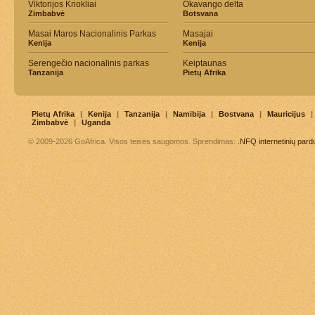
Viktorijos Kriokliai
Okavango delta
Zimbabvė
Botsvana
Masai Maros Nacionalinis Parkas
Masajai
Kenija
Kenija
Serengečio nacionalinis parkas
Keiptaunas
Tanzanija
Pietų Afrika
Pietų Afrika
|
Kenija
|
Tanzanija
|
Namibija
|
Bostvana
|
Mauricijus
|
Zimbabvė
|
Uganda
© 2009-2026 GoAfrica. Visos teisės saugomos. Sprendimas:
.NFQ
internetinių par