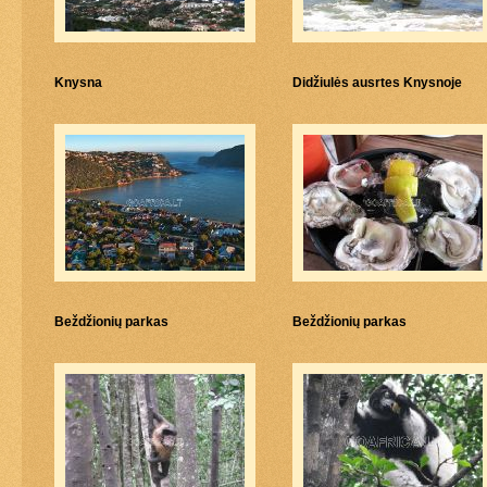
Knysna
Didžiulės ausrtes Knysnoje
Beždžionių parkas
Beždžionių parkas