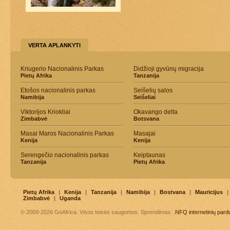
VERTA APLANKYTI
Kriugerio Nacionalinis Parkas
Didžioji gyvūnų migracija
Pietų Afrika
Tanzanija
Etošos nacionalinis parkas
Seišelių salos
Namibija
Seišeliai
Viktorijos Kriokliai
Okavango delta
Zimbabvė
Botsvana
Masai Maros Nacionalinis Parkas
Masajai
Kenija
Kenija
Serengečio nacionalinis parkas
Keiptaunas
Tanzanija
Pietų Afrika
Pietų Afrika
|
Kenija
|
Tanzanija
|
Namibija
|
Bostvana
|
Mauricijus
|
Zimbabvė
|
Uganda
© 2009-2026 GoAfrica. Visos teisės saugomos. Sprendimas:
.NFQ
internetinių par