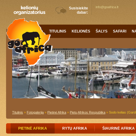
info@goafrica.lt
Susisiekite
dabar:
TITULINIS
KELIONĖS
ŠALYS
SAFARI
N
Titulinis
»
Fotogalerija
»
Pietinė Afrika
»
Pietų Afrikos Respublika
»
Sodo kelias (Gard
PIETINĖ AFRIKA
RYTŲ AFRIKA
ŠIAURINĖ AFRIKA