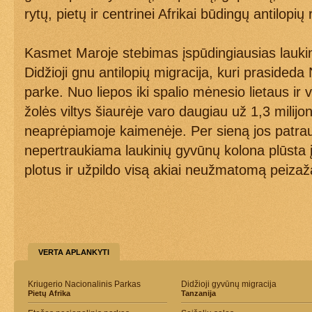
rytų, pietų ir centrinei Afrikai būdingų antilopių 
Kasmet Maroje stebimas įspūdingiausias lauk
Didžioji gnu antilopių migracija, kuri prasided
parke. Nuo liepos iki spalio mėnesio lietaus ir 
žolės viltys šiaurėje varo daugiau už 1,3 milijo
neaprėpiamoje kaimenėje. Per sieną jos patrau
nepertraukiama laukinių gyvūnų kolona plūsta 
plotus ir užpildo visą akiai neužmatomą peizaž
VERTA APLANKYTI
Kriugerio Nacionalinis Parkas
Didžioji gyvūnų migracija
Pietų Afrika
Tanzanija