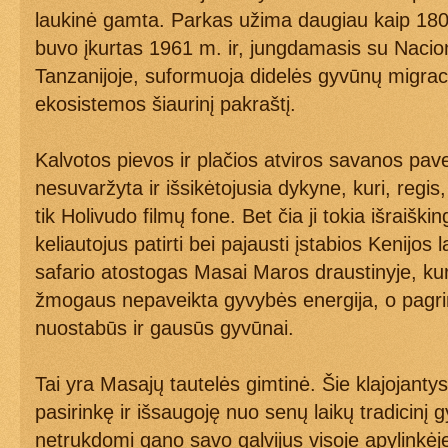
laukinė gamta. Parkas užima daugiau kaip 1800
buvo įkurtas 1961 m. ir, jungdamasis su Nacio
Tanzanijoje, suformuoja didelės gyvūnų migracij
ekosistemos šiaurinį pakraštį.
Kalvotos pievos ir plačios atviros savanos pav
nesuvaržyta ir išsikėtojusia dykyne, kuri, reg
tik Holivudo filmų fone. Bet čia ji tokia išraiškin
keliautojus patirti bei pajausti įstabios Kenijo
safario atostogas Masai Maros draustinyje, kur
žmogaus nepaveikta gyvybės energija, o pagri
nuostabūs ir gausūs gyvūnai.
Tai yra Masajų tautelės gimtinė. Šie klajojanty
pasirinkę ir išsaugoję nuo senų laikų tradicinį 
netrukdomi gano savo galvijus visoje apylinkėje