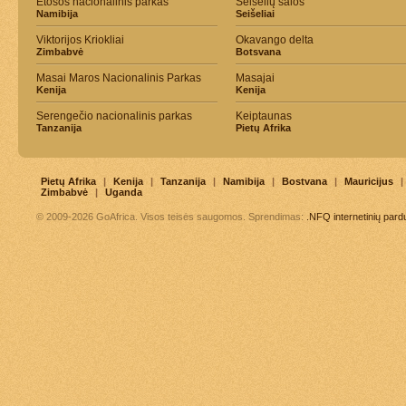
Etošos nacionalinis parkas
Seišelių salos
Namibija
Seišeliai
Viktorijos Kriokliai
Okavango delta
Zimbabvė
Botsvana
Masai Maros Nacionalinis Parkas
Masajai
Kenija
Kenija
Serengečio nacionalinis parkas
Keiptaunas
Tanzanija
Pietų Afrika
Pietų Afrika
|
Kenija
|
Tanzanija
|
Namibija
|
Bostvana
|
Mauricijus
|
Zimbabvė
|
Uganda
© 2009-2026 GoAfrica. Visos teisės saugomos. Sprendimas:
.NFQ
internetinių par