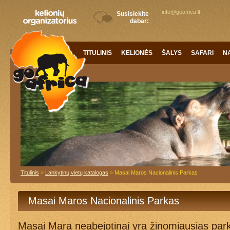
info@goafrica.lt
Susisiekite
dabar:
TITULINIS
KELIONĖS
ŠALYS
SAFARI
N
Titulinis
»
Lankytinų vietų katalogas
»
Masai Maros Nacionalinis Parkas
Masai Maros Nacionalinis Parkas
Masai Mara neabejotinai yra žinomiausias parka