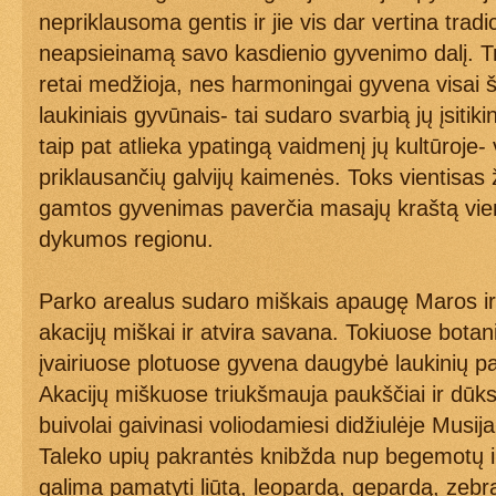
nepriklausoma gentis ir jie vis dar vertina tradic
neapsieinamą savo kasdienio gyvenimo dalį. Tr
retai medžioja, nes harmoningai gyvena visai šal
laukiniais gyvūnais- tai sudaro svarbią jų įsitikin
taip pat atlieka ypatingą vaidmenį jų kultūroje- v
priklausančių galvijų kaimenės. Toks vientisas
gamtos gyvenimas paverčia masajų kraštą vien
dykumos regionu.
Parko arealus sudaro miškais apaugę Maros ir
akacijų miškai ir atvira savana. Tokiuose botani
įvairiuose plotuose gyvena daugybė laukinių pa
Akacijų miškuose triukšmauja paukščiai ir dūks
buivolai gaivinasi voliodamiesi didžiulėje Musij
Taleko upių pakrantės knibžda nup begemotų ir
galima pamatyti liūtą, leopardą, gepardą, zebrą