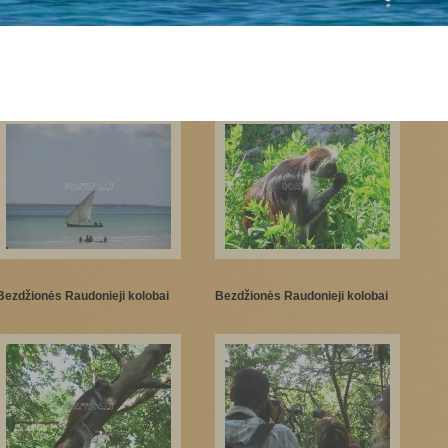
Zanzibaras
Bezdžionės Raudonieji kolobai
Bezdžionės Raudonieji kolobai
Bezdžionės Raudonieji kolobai