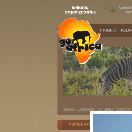
Susisiek
dab
TITULINIS
KELI
Titulinis
»
Fotogalerija
»
Rytų Afrika
»
Tanzanija
PIETINĖ AFRIKA
RYTŲ AFRI