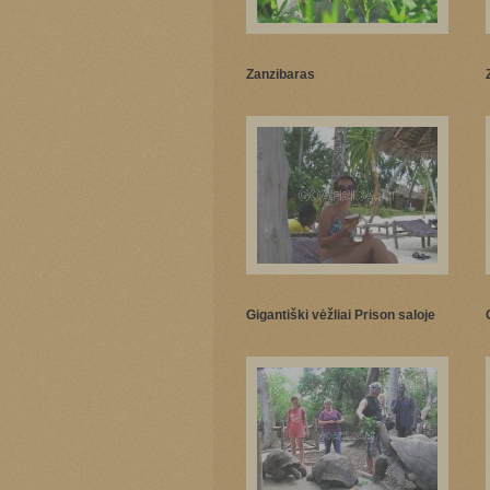
Zanzibaras
Gigantiški vėžliai Prison saloje