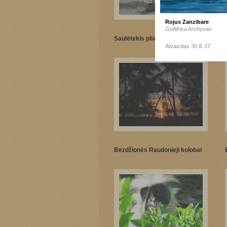
Rojus Zanzibare
GoAfrica Archyvas
Saulėtekis pliaže
Atvaizdas 30 iš 37
Bezdžionės Raudonieji kolobai