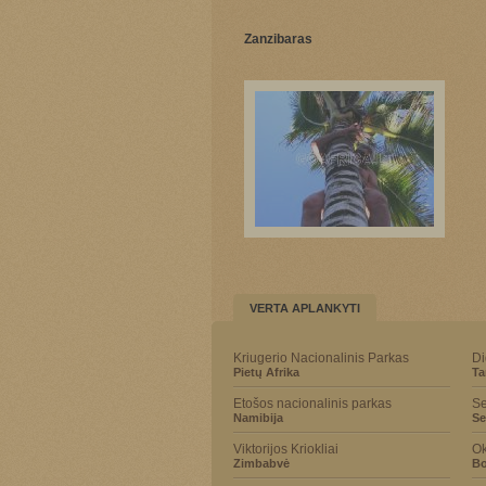
Zanzibaras
VERTA APLANKYTI
Kriugerio Nacionalinis Parkas
Di
Pietų Afrika
Ta
Etošos nacionalinis parkas
Se
Namibija
Se
Viktorijos Kriokliai
Ok
Zimbabvė
Bo