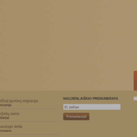
NAUJIENLAIŠKIO PRENUMERATA
džioji gyvūnų migracija
nzanija
išelių salos
išeliai
avango delta
tsvana