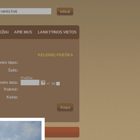
DŽIAI
APIE MUS
LANKYTINOS VIETOS
KELIONIŲ PAIEŠKA
onės tipas:
Šalis:
Pradžia:
onės data:
+/- 3d.
Trukmė:
Kaina: