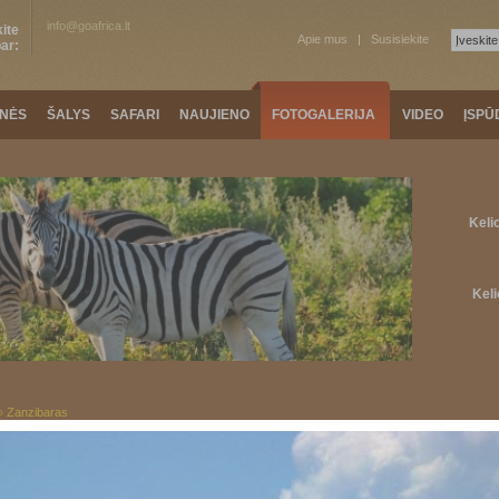
info@goafrica.lt
ite
Apie mus
Susisiekite
ar:
ONĖS
ŠALYS
SAFARI
NAUJIENOS
FOTOGALERIJA
VIDEO
ĮSPŪ
Keli
Keli
»
Zanzibaras
KA
ŠIAURINĖ AFRIKA
KELIAUTOJŲ ĮSPŪDŽIAI