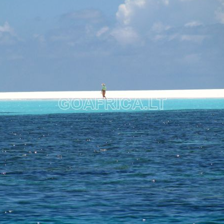
Zanzibaras
Atoslūgio metu vietiniai sodina
jūros kopūstus
Saulėtekis Zanzibare
Zanzibaras