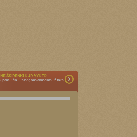
NEIŠSIRENKI KUR VYKTI?
Spausk čia - kelionę suplanuosime už tave!