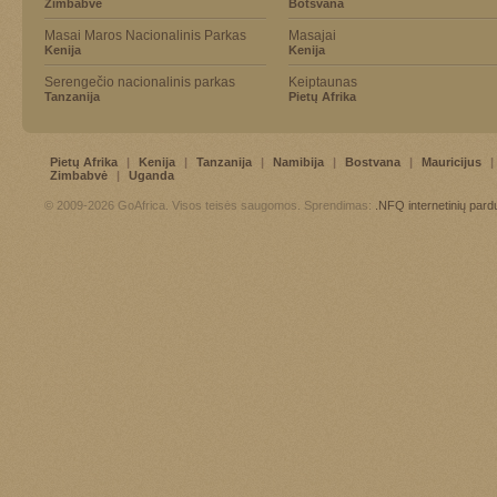
Zimbabvė
Botsvana
Masai Maros Nacionalinis Parkas
Masajai
Kenija
Kenija
Serengečio nacionalinis parkas
Keiptaunas
Tanzanija
Pietų Afrika
Pietų Afrika
|
Kenija
|
Tanzanija
|
Namibija
|
Bostvana
|
Mauricijus
|
Zimbabvė
|
Uganda
© 2009-2026 GoAfrica. Visos teisės saugomos. Sprendimas:
.NFQ
internetinių par