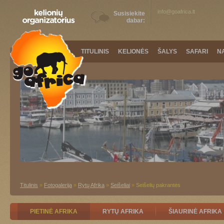
info@goafrica.lt
Susisiekite
dabar:
TITULINIS
KELIONĖS
ŠALYS
SAFARI
N
Titulinis
»
Fotogalerija
»
Rytų Afrika
»
Seišeliai
»
Seišelių pakrantės
PIETINĖ AFRIKA
RYTŲ AFRIKA
ŠIAURINĖ AFRIKA