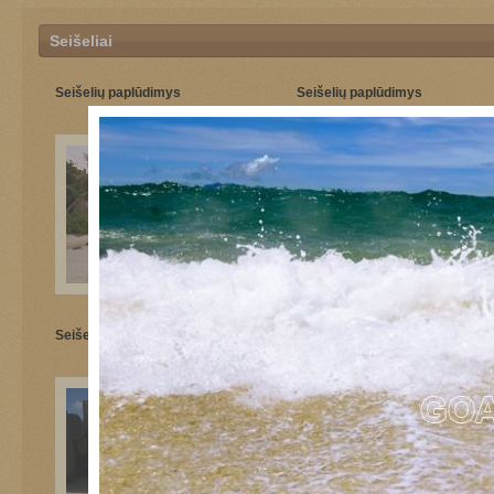
Seišeliai
Seišelių paplūdimys
Seišelių paplūdimys
Seišelių paplūdimys
Seišelių paplūdimys