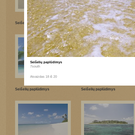
Seišelių paplūdimys
Seišelių paplūdimys
Seišelių paplūdimys
7south
Atvaizdas 18 iš 20
Seišelių paplūdimys
Seišelių paplūdimys