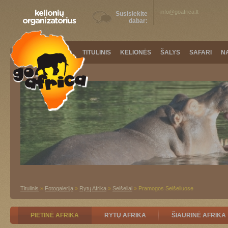
info@goafrica.lt
Susisiekite
dabar:
TITULINIS
KELIONĖS
ŠALYS
SAFARI
N
Titulinis
»
Fotogalerija
»
Rytų Afrika
»
Seišeliai
»
Pramogos Seišeliuose
PIETINĖ AFRIKA
RYTŲ AFRIKA
ŠIAURINĖ AFRIKA