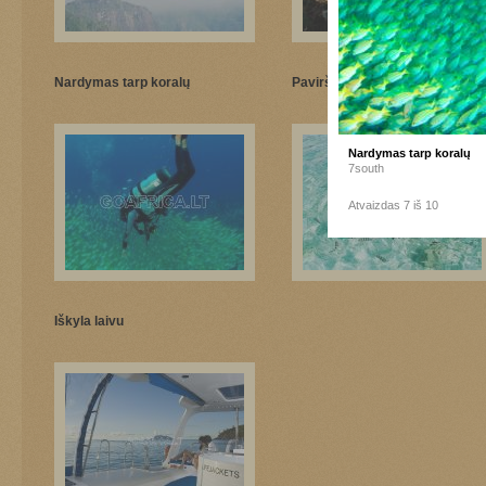
Nardymas tarp koralų
Paviršinis nardymas
Nardymas tarp koralų
7south
Atvaizdas 7 iš 10
Iškyla laivu