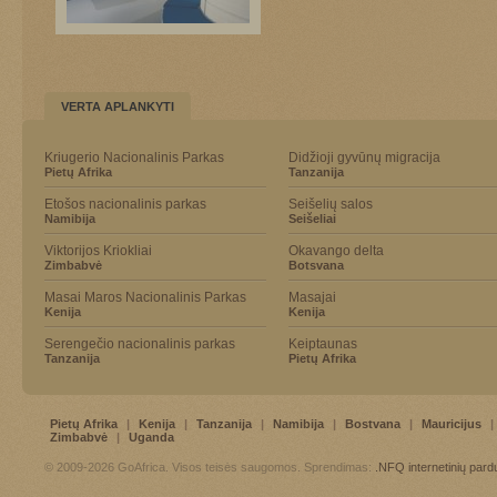
VERTA APLANKYTI
Kriugerio Nacionalinis Parkas
Didžioji gyvūnų migracija
Pietų Afrika
Tanzanija
Etošos nacionalinis parkas
Seišelių salos
Namibija
Seišeliai
Viktorijos Kriokliai
Okavango delta
Zimbabvė
Botsvana
Masai Maros Nacionalinis Parkas
Masajai
Kenija
Kenija
Serengečio nacionalinis parkas
Keiptaunas
Tanzanija
Pietų Afrika
Pietų Afrika
|
Kenija
|
Tanzanija
|
Namibija
|
Bostvana
|
Mauricijus
|
Zimbabvė
|
Uganda
© 2009-2026 GoAfrica. Visos teisės saugomos. Sprendimas:
.NFQ
internetinių par