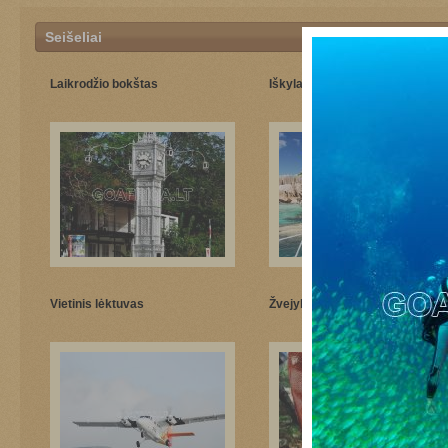
Seišeliai
Laikrodžio bokštas
Iškyla laivu
Vietinis lėktuvas
Žvejyba Seišeliuose