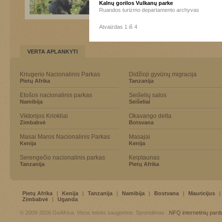
Kalnų gorilos Vulkanų parke
Ruandos turizmo departamento archyvas
Atvaizdas 1 iš 4
VERTA APLANKYTI
Kriugerio Nacionalinis Parkas
Didžioji gyvūnų migracija
Pietų Afrika
Tanzanija
Etošos nacionalinis parkas
Seišelių salos
Namibija
Seišeliai
Viktorijos Kriokliai
Okavango delta
Zimbabvė
Botsvana
Masai Maros Nacionalinis Parkas
Masajai
Kenija
Kenija
Serengečio nacionalinis parkas
Keiptaunas
Tanzanija
Pietų Afrika
Pietų Afrika
|
Kenija
|
Tanzanija
|
Namibija
|
Bostvana
|
Mauricijus
|
Zimbabvė
|
Uganda
© 2009-2026 GoAfrica. Visos teisės saugomos. Sprendimas:
.NFQ
internetinių par