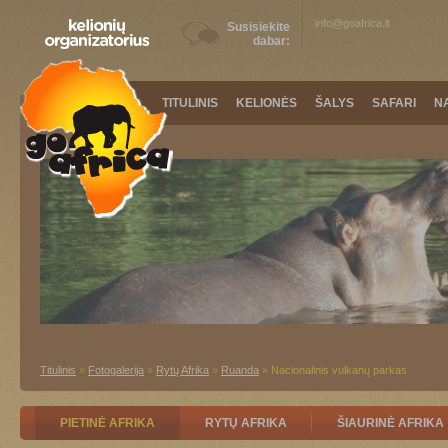
info@goafrica.lt
Susisiekite
dabar:
TITULINIS
KELIONĖS
ŠALYS
SAFARI
N
Titulinis
»
Fotogalerija
»
Rytų Afrika
»
Ruanda
»
Nacionalinis vulkanų parkas
PIETINĖ AFRIKA
RYTŲ AFRIKA
ŠIAURINĖ AFRIKA