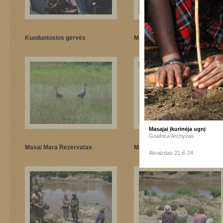
Kuoduotosios gervės
Masai Mara Rezervatas
Masajai įkurinėja ugnį
Goafrica Archyvas
Masai Mara Rezervatas
Masai Mara Rezervatas
Atvaizdas 21 iš 24