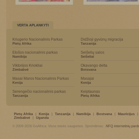
VERTA APLANKYTI
Kriugerio Nacionalinis Parkas
Didžioji gyvūnų migracija
Pietų Afrika
Tanzanija
Etošos nacionalinis parkas
Seišelių salos
Namibija
Seišeliai
Viktorijos Kriokliai
Okavango delta
Zimbabvė
Botsvana
Masai Maros Nacionalinis Parkas
Masajai
Kenija
Kenija
Serengečio nacionalinis parkas
Keiptaunas
Tanzanija
Pietų Afrika
Pietų Afrika
|
Kenija
|
Tanzanija
|
Namibija
|
Bostvana
|
Mauricijus
|
Zimbabvė
|
Uganda
© 2009-2026 GoAfrica. Visos teisės saugomos. Sprendimas:
.NFQ
internetinių par