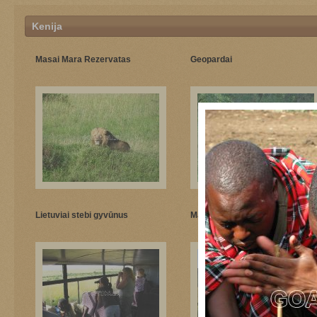
Kenija
Masai Mara Rezervatas
Geopardai
Lietuviai stebi gyvūnus
Masai Mara Rezervatas