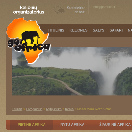
info@goafrica.lt
Susisiekite
dabar:
TITULINIS
KELIONĖS
ŠALYS
SAFARI
N
Titulinis
»
Fotogalerija
»
Rytų Afrika
»
Kenija
»
Masai Mara Rezervatas
PIETINĖ AFRIKA
RYTŲ AFRIKA
ŠIAURINĖ AFRIKA