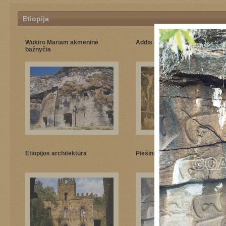
Etiopija
Wukiro Mariam akmeninė
Addis muziejus
bažnyčia
Etiopijos architektūra
Piešiniai oloje