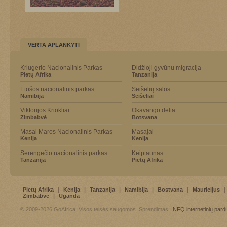
VERTA APLANKYTI
Kriugerio Nacionalinis Parkas
Didžioji gyvūnų migracija
Pietų Afrika
Tanzanija
Etošos nacionalinis parkas
Seišelių salos
Namibija
Seišeliai
Viktorijos Kriokliai
Okavango delta
Zimbabvė
Botsvana
Masai Maros Nacionalinis Parkas
Masajai
Kenija
Kenija
Serengečio nacionalinis parkas
Keiptaunas
Tanzanija
Pietų Afrika
Pietų Afrika
|
Kenija
|
Tanzanija
|
Namibija
|
Bostvana
|
Mauricijus
|
Zimbabvė
|
Uganda
© 2009-2026 GoAfrica. Visos teisės saugomos. Sprendimas:
.NFQ
internetinių par