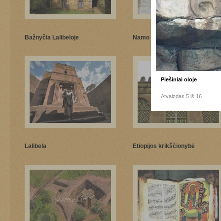
Bažnyčia Lalibeloje
Namo puošyba
Piešiniai oloje
Atvaizdas 5 iš 16
Lalibela
Etiopijos krikščionybė