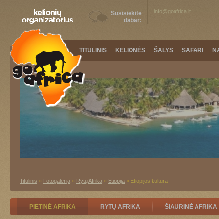
info@goafrica.lt
Susisiekite
dabar:
TITULINIS
KELIONĖS
ŠALYS
SAFARI
N
Titulinis
»
Fotogalerija
»
Rytų Afrika
»
Etiopija
»
Etiopijos kultūra
PIETINĖ AFRIKA
RYTŲ AFRIKA
ŠIAURINĖ AFRIKA