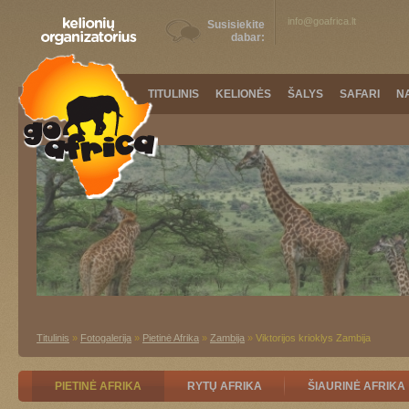
info@goafrica.lt
Susisiekite
dabar:
TITULINIS
KELIONĖS
ŠALYS
SAFARI
N
Titulinis
»
Fotogalerija
»
Pietinė Afrika
»
Zambija
»
Viktorijos krioklys Zambija
PIETINĖ AFRIKA
RYTŲ AFRIKA
ŠIAURINĖ AFRIKA