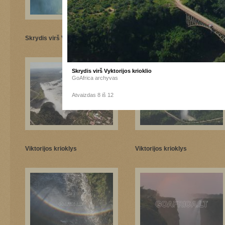
Skrydis virš Vyktorijos krioklio
Skrydis virš Vyktorijos krioklio
Skrydis virš Vyktorijos krioklio
GoAfrica archyvas
Atvaizdas 8 iš 12
Viktorijos krioklys
Viktorijos krioklys