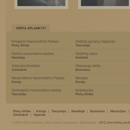
VERTA APLANKYTI
Kriugerio Nacionalinis Parkas
Didžioji gyvūnų migracija
Pietų Afrika
Tanzanija
Etošos nacionalinis parkas
Seišelių salos
Namibija
Seišeliai
Viktorijos Kriokliai
Okavango delta
Zimbabvė
Botsvana
Masai Maros Nacionalinis Parkas
Masajai
Kenija
Kenija
Serengečio nacionalinis parkas
Keiptaunas
Tanzanija
Pietų Afrika
Pietų Afrika
|
Kenija
|
Tanzanija
|
Namibija
|
Bostvana
|
Mauricijus
|
Zimbabvė
|
Uganda
© 2009-2026 GoAfrica. Visos teisės saugomos. Sprendimas:
.NFQ
internetinių par