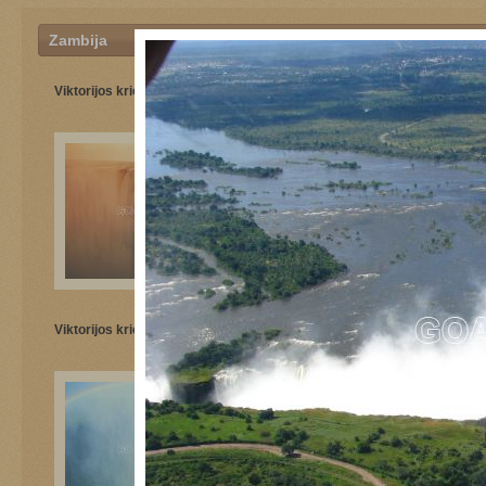
Zambija
Viktorijos krioklys
Viktorijos krioklys
Viktorijos krioklys
Prie Vyktorijos krioklio