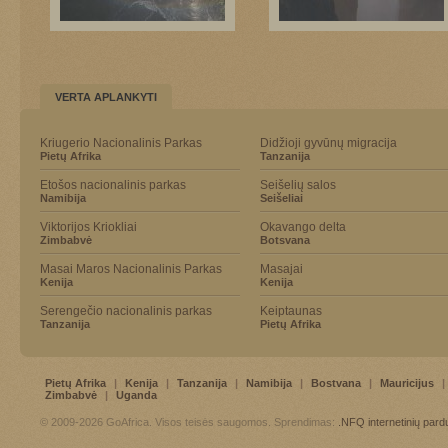
VERTA APLANKYTI
Kriugerio Nacionalinis Parkas
Didžioji gyvūnų migracija
Pietų Afrika
Tanzanija
Etošos nacionalinis parkas
Seišelių salos
Namibija
Seišeliai
Viktorijos Kriokliai
Okavango delta
Zimbabvė
Botsvana
Masai Maros Nacionalinis Parkas
Masajai
Kenija
Kenija
Serengečio nacionalinis parkas
Keiptaunas
Tanzanija
Pietų Afrika
Pietų Afrika
|
Kenija
|
Tanzanija
|
Namibija
|
Bostvana
|
Mauricijus
|
Zimbabvė
|
Uganda
© 2009-2026 GoAfrica. Visos teisės saugomos. Sprendimas:
.NFQ
internetinių par