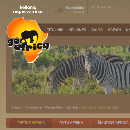
info@goafrica.lt
Susisiekite
dabar:
TITULINIS
KELIONĖS
ŠALYS
SAFARI
N
Titulinis
»
Fotogalerija
»
Pietinė Afrika
»
Zambija
»
Viktorijos krioklys Zambija
PIETINĖ AFRIKA
RYTŲ AFRIKA
ŠIAURINĖ AFRIKA