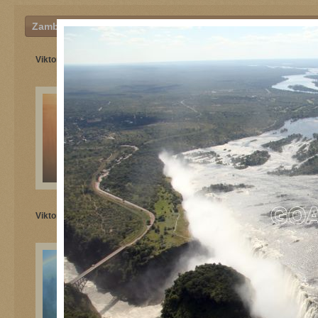
Zambija
Viktorijos krioklys
Viktorijos krioklys
Viktorijos krioklys
Prie Vyktorijos krioklio