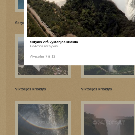
Skrydis virš Vyktorijos krioklio
Skrydis virš Vyktorijos krioklio
Skrydis virš Vyktorijos krioklio
GoAfrica archyvas
Atvaizdas 7 iš 12
Viktorijos krioklys
Viktorijos krioklys