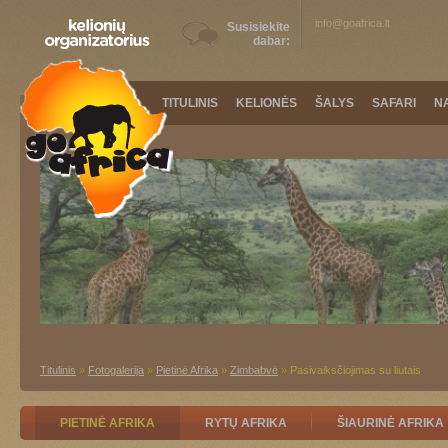
info@goafrica.lt
Susisiekite
dabar:
TITULINIS
KELIONĖS
ŠALYS
SAFARI
N
Titulinis
»
Fotogalerija
»
Pietinė Afrika
»
Zimbabvė
»
Pasivaiksčiojimas su liutais
PIETINĖ AFRIKA
RYTŲ AFRIKA
ŠIAURINĖ AFRIKA