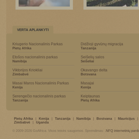
VERTA APLANKYTI
Kriugerio Nacionalinis Parkas
Didžioji gyvūnų migracija
Pietų Afrika
Tanzanija
Etošos nacionalinis parkas
Seišelių salos
Namibija
Seišeliai
Viktorijos Kriokliai
Okavango delta
Zimbabvė
Botsvana
Masai Maros Nacionalinis Parkas
Masajai
Kenija
Kenija
Serengečio nacionalinis parkas
Keiptaunas
Tanzanija
Pietų Afrika
Pietų Afrika
|
Kenija
|
Tanzanija
|
Namibija
|
Bostvana
|
Mauricijus
|
Zimbabvė
|
Uganda
© 2009-2026 GoAfrica. Visos teisės saugomos. Sprendimas:
.NFQ
internetinių par