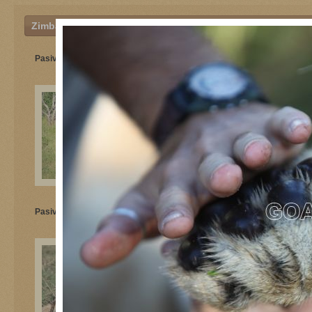
Zimbabvė
Pasivaiksčiojimas su liutais
Pasivaiksčiojimas su liutais
Pasivaiksčiojimas su liutais
Pasivaiksčiojimas su liutais