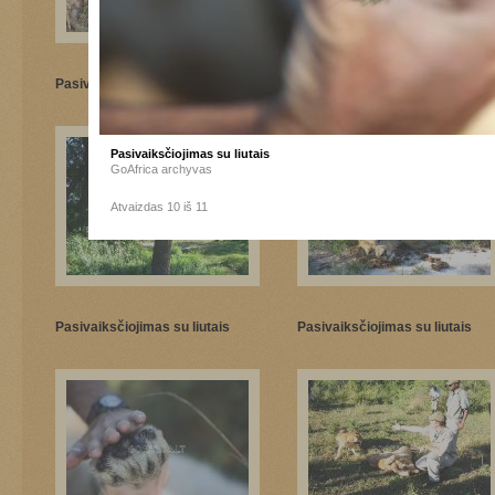
Pasivaiksčiojimas su liutais
Pasivaiksčiojimas su liutais
Pasivaiksčiojimas su liutais
GoAfrica archyvas
Atvaizdas 10 iš 11
Pasivaiksčiojimas su liutais
Pasivaiksčiojimas su liutais