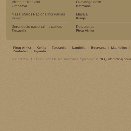
Viktorijos Kriokliai
Okavango delta
Zimbabvė
Botsvana
Masai Maros Nacionalinis Parkas
Masajai
Kenija
Kenija
Serengečio nacionalinis parkas
Keiptaunas
Tanzanija
Pietų Afrika
Pietų Afrika
|
Kenija
|
Tanzanija
|
Namibija
|
Bostvana
|
Mauricijus
|
Zimbabvė
|
Uganda
© 2009-2026 GoAfrica. Visos teisės saugomos. Sprendimas:
.NFQ
internetinių par