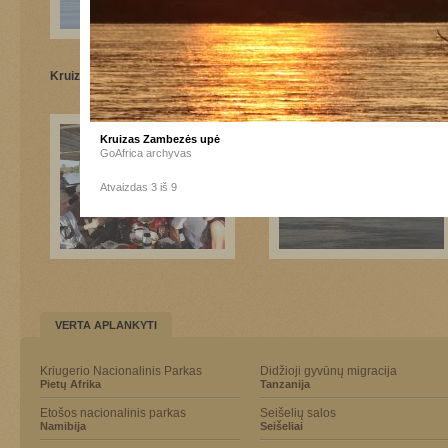
Kruizas Zambezės upė
Kruizas Zambezės upė
Kruizas Zambezės upė
GoAfrica archyvas
Atvaizdas 3 iš 9
VERTA APLANKYTI
Kriugerio Nacionalinis Parkas
Didžioji gyvūnų migracija
Pietų Afrika
Tanzanija
Etošos nacionalinis parkas
Seišelių salos
Namibija
Seišeliai