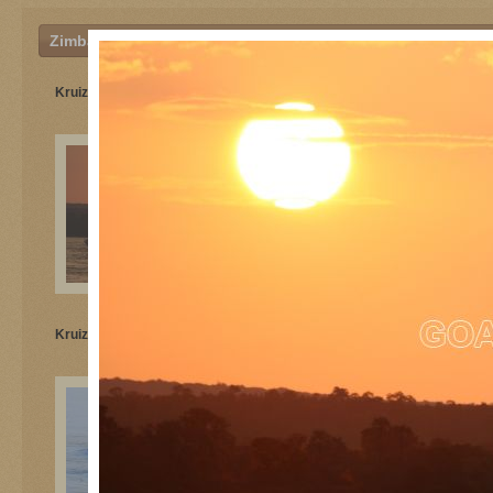
Zimbabvė
Kruizas Zambezės upė
Kruizas Zambezės upė
Kruizas Zambezės upė
Kruizas Zambezės upė