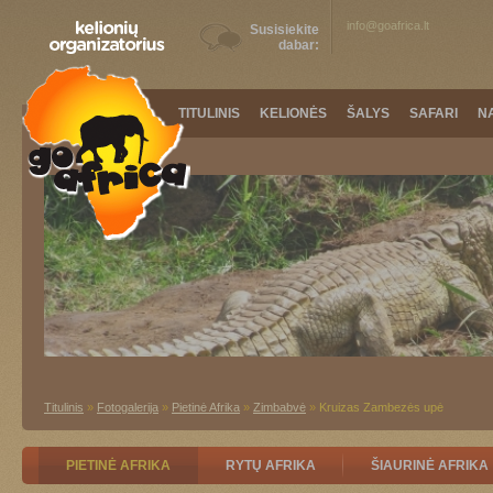
info@goafrica.lt
Susisiekite
dabar:
TITULINIS
KELIONĖS
ŠALYS
SAFARI
N
Titulinis
»
Fotogalerija
»
Pietinė Afrika
»
Zimbabvė
»
Kruizas Zambezės upė
PIETINĖ AFRIKA
RYTŲ AFRIKA
ŠIAURINĖ AFRIKA