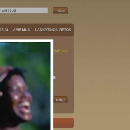
DŽIAI
APIE MUS
LANKYTINOS VIETOS
KELIONIŲ PAIEŠKA
onės tipas:
Šalis:
Pradžia:
onės data:
+/- 3d.
Trukmė:
Kaina: