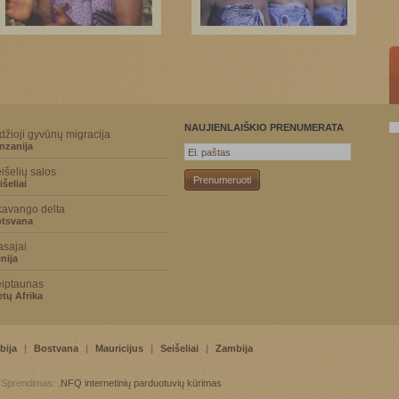
NAUJIENLAIŠKIO PRENUMERATA
džioji gyvūnų migracija
nzanija
išelių salos
išeliai
avango delta
tsvana
sajai
nija
iptaunas
etų Afrika
bija
|
Bostvana
|
Mauricijus
|
Seišeliai
|
Zambija
. Sprendimas:
.NFQ
internetinių parduotuvių kūrimas