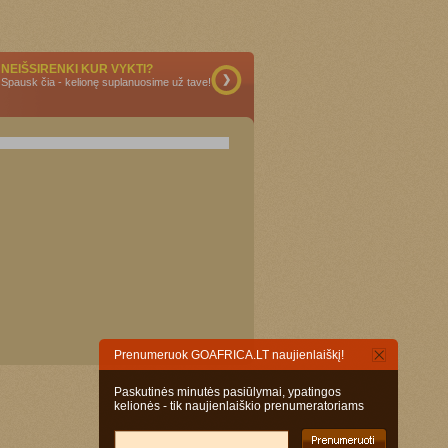
NEIŠSIRENKI KUR VYKTI?
Spausk čia - kelionę suplanuosime už tave!
Prenumeruok GOAFRICA.LT naujienlaiškį!
Paskutinės minutės pasiūlymai, ypatingos
kelionės - tik naujienlaiškio prenumeratoriams