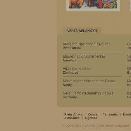
VERTA APLANKYTI
Kriugerio Nacionalinis Parkas
Di
Pietų Afrika
Ta
Etošos nacionalinis parkas
Se
Namibija
Se
Viktorijos Kriokliai
Ok
Zimbabvė
Bo
Masai Maros Nacionalinis Parkas
Ma
Kenija
Ke
Serengečio nacionalinis parkas
Ke
Tanzanija
Pi
Pietų Afrika
|
Kenija
|
Tanzanija
|
Nami
Zimbabvė
|
Uganda
© 2009-2026 GoAfrica. Visos teisės saugomos