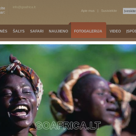
info@goafrica.lt
ite
Apie mus
Susisiekite
ar:
ONĖS
ŠALYS
SAFARI
NAUJIENOS
FOTOGALERIJA
VIDEO
ĮSPŪ
Keli
Keli
»
Ekskursija į Zambijos kaimą
KA
ŠIAURINĖ AFRIKA
KELIAUTOJŲ ĮSPŪDŽIAI