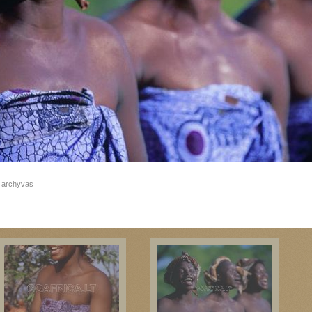
Zimbabvės kaimas
Zimbabvės kaimas
 archyvas
Tradiciniai Zimbabvės šokiai
Tradiciniai Zimbabvės šokiai