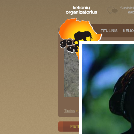
Susisiek
dab
TITULINIS
KELI
Titulinis
»
Fotogalerija
»
Pietinė Afrika
»
Zambija
PIETINĖ AFRIKA
RYTŲ AFRI