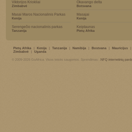
Viktorijos Kriokliai
Okavango delta
Zimbabvė
Botsvana
Masai Maros Nacionalinis Parkas
Masajai
Kenija
Kenija
Serengečio nacionalinis parkas
Keiptaunas
Tanzanija
Pietų Afrika
Pietų Afrika
|
Kenija
|
Tanzanija
|
Namibija
|
Bostvana
|
Mauricijus
|
Zimbabvė
|
Uganda
© 2009-2026 GoAfrica. Visos teisės saugomos. Sprendimas:
.NFQ
internetinių par