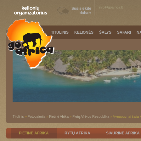
info@goafrica.lt
Susisiekite
dabar:
TITULINIS
KELIONĖS
ŠALYS
SAFARI
N
Titulinis
»
Fotogalerija
»
Pietinė Afrika
»
Pietų Afrikos Respublika
»
Vynuogynai šalia 
PIETINĖ AFRIKA
RYTŲ AFRIKA
ŠIAURINĖ AFRIKA