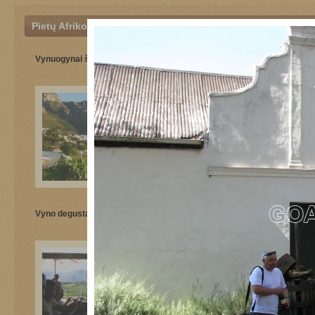
Pietų Afrikos Respublika
Vynuogynai šalia Keiptauno
Vynuogynai šalia Keiptauno
Vyno degustacija
Brendžio degustacija