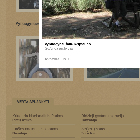
Vynuogynuose
Vynuogynai šalia Keiptauno
Vynuogynai šalia Keiptauno
GoAfrica archyvas
Atvaizdas 6 iš 9
VERTA APLANKYTI
Kriugerio Nacionalinis Parkas
Didžioji gyvūnų migracija
Pietų Afrika
Tanzanija
Etošos nacionalinis parkas
Seišelių salos
Namibija
Seišeliai