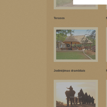
Terasos
Jodinėjimas drambliais