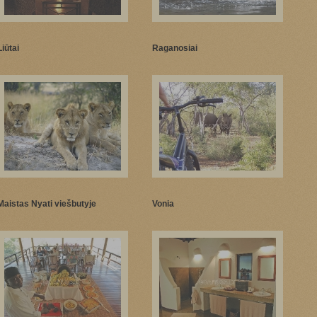
Liūtai
Raganosiai
Maistas Nyati viešbutyje
Vonia