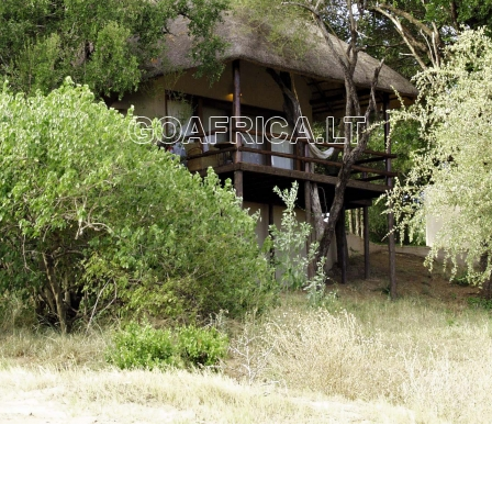
Namelis
Vakarienės stalas
Nyati darbuotojai
Terasa į Olifante upę