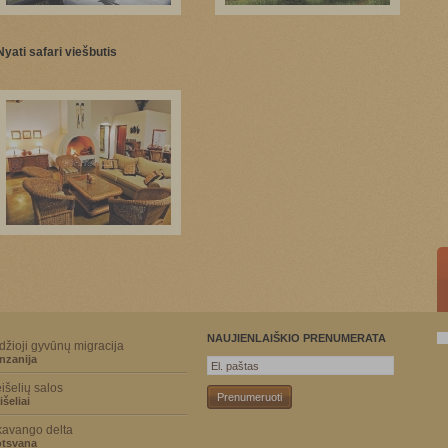
Nyati safari viešbutis
NAUJIENLAIŠKIO PRENUMERATA
džioji gyvūnų migracija
nzanija
išelių salos
išeliai
avango delta
tsvana