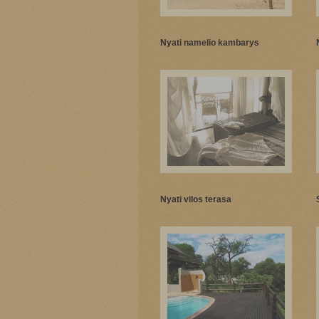
Nyati namelio kambarys
Nyati vilos terasa