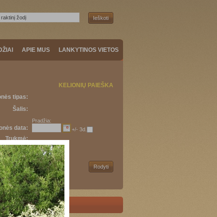
DŽIAI
APIE MUS
LANKYTINOS VIETOS
KELIONIŲ PAIEŠKA
onės tipas:
Šalis:
Pradžia:
onės data:
+/- 3d.
Trukmė:
Kaina: