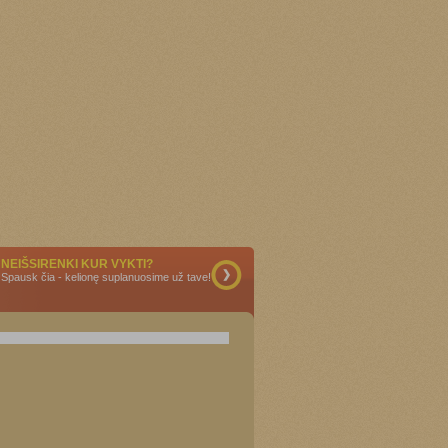
NEIŠSIRENKI KUR VYKTI?
Spausk čia - kelionę suplanuosime už tave!