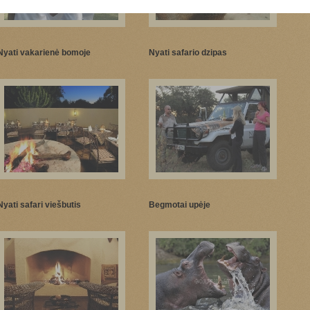
Nyati vakarienė bomoje
Nyati safario dzipas
Nyati safari viešbutis
Begmotai upėje