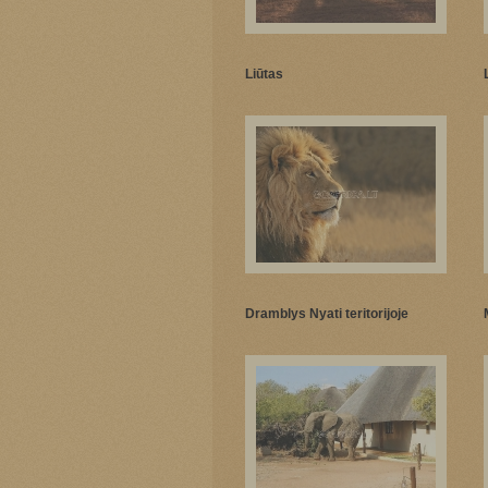
Liūtas
Dramblys Nyati teritorijoje