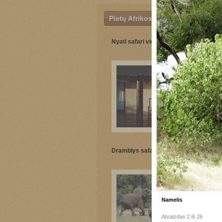
Pietų Afrikos Respublika
Nyati safari viešbutis
Dramblys safaryje
Namelis
Atvaizdas 2 iš 26