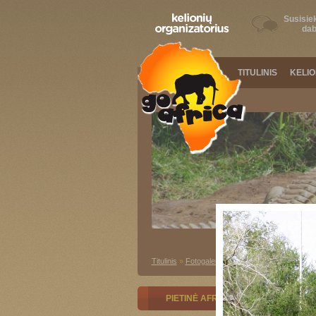
Susisiek
dab
TITULINIS
KELI
Titulinis
»
Fotogalerija
»
Pietinė Afrika
»
Pietų Af
PIETINĖ AFRIKA
RYTŲ AFRI