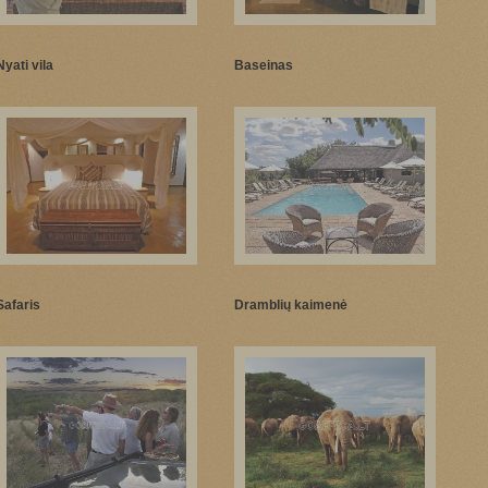
Nyati vila
Baseinas
Safaris
Dramblių kaimenė