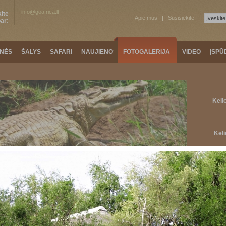
info@goafrica.lt
ite
Apie mus
Susisiekite
ar:
ONĖS
ŠALYS
SAFARI
NAUJIENOS
FOTOGALERIJA
VIDEO
ĮSPŪ
Keli
Keli
rikos Respublika
»
Nyati safari viešbutis
KA
ŠIAURINĖ AFRIKA
KELIAUTOJŲ ĮSPŪDŽIAI