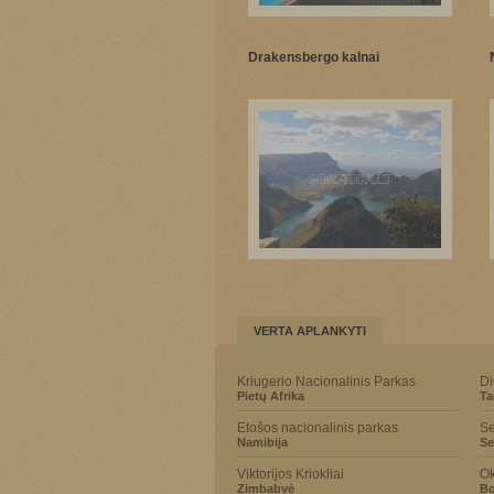
Drakensbergo kalnai
VERTA APLANKYTI
Kriugerio Nacionalinis Parkas
Di
Pietų Afrika
Ta
Etošos nacionalinis parkas
Se
Namibija
Se
Viktorijos Kriokliai
Ok
Zimbabvė
Bo