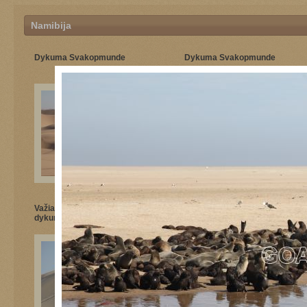
Namibija
Dykuma Svakopmunde
Dykuma Svakopmunde
Važiavimas keturraičiais
Važiavimas keturraičiais
dykumoje prie Svakopmundo
dykumoje prie Svakopmundo