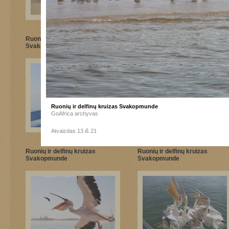
Ruonių ir delfinų kruizas
Ruonių ir delfinų kruizas
Svakopmunde
Svakopmunde
Ruonių ir delfinų kruizas Svakopmunde
GoAfrica archyvas
Atvaizdas 13 iš 21
Ruonių ir delfinų kruizas
Ruonių ir delfinų kruizas
Svakopmunde
Svakopmunde