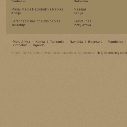
Zimbabvė
Botsvana
Masai Maros Nacionalinis Parkas
Masajai
Kenija
Kenija
Serengečio nacionalinis parkas
Keiptaunas
Tanzanija
Pietų Afrika
Pietų Afrika
|
Kenija
|
Tanzanija
|
Namibija
|
Bostvana
|
Mauricijus
|
Zimbabvė
|
Uganda
© 2009-2026 GoAfrica. Visos teisės saugomos. Sprendimas:
.NFQ
internetinių par