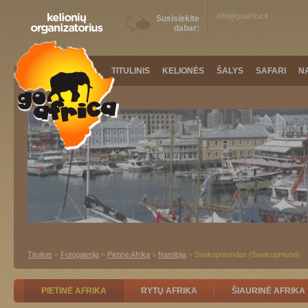
info@goafrica.lt
Susisiekite
dabar:
TITULINIS
KELIONĖS
ŠALYS
SAFARI
N
Titulinis
»
Fotogalerija
»
Pietinė Afrika
»
Namibija
»
Svakopmundas (Swakopmund)
PIETINĖ AFRIKA
RYTŲ AFRIKA
ŠIAURINĖ AFRIKA