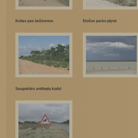
Kelias pas bušmenus
Etošos parko plynė
Saugokitės antilopių kudu!