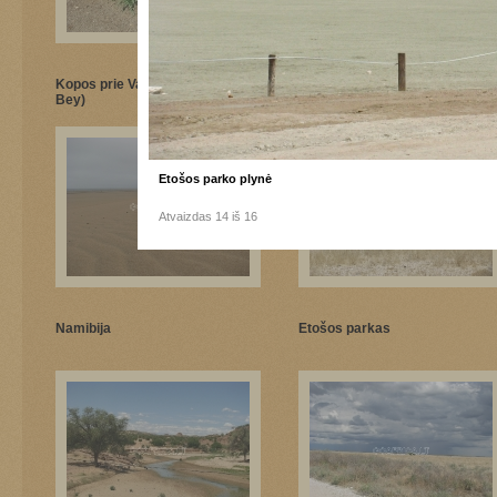
Kopos prie Valvis Bei (Walvis
Namibija
Bey)
Etošos parko plynė
Atvaizdas 14 iš 16
Namibija
Etošos parkas