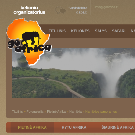
info@goafrica.lt
Susisiekite
dabar:
TITULINIS
KELIONĖS
ŠALYS
SAFARI
N
Titulinis
»
Fotogalerija
»
Pietinė Afrika
»
Namibija
»
Namibijos panoramos
PIETINĖ AFRIKA
RYTŲ AFRIKA
ŠIAURINĖ AFRIKA