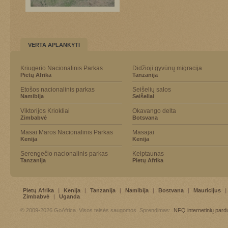
VERTA APLANKYTI
Kriugerio Nacionalinis Parkas
Didžioji gyvūnų migracija
Pietų Afrika
Tanzanija
Etošos nacionalinis parkas
Seišelių salos
Namibija
Seišeliai
Viktorijos Kriokliai
Okavango delta
Zimbabvė
Botsvana
Masai Maros Nacionalinis Parkas
Masajai
Kenija
Kenija
Serengečio nacionalinis parkas
Keiptaunas
Tanzanija
Pietų Afrika
Pietų Afrika
|
Kenija
|
Tanzanija
|
Namibija
|
Bostvana
|
Mauricijus
|
Zimbabvė
|
Uganda
© 2009-2026 GoAfrica. Visos teisės saugomos. Sprendimas:
.NFQ
internetinių par