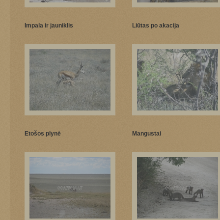
Impala ir jauniklis
Liūtas po akacija
Etošos plynė
Mangustai