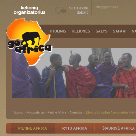
info@goafrica.lt
Susisiekite
dabar:
TITULINIS
KELIONĖS
ŠALYS
SAFARI
N
Titulinis
»
Fotogalerija
»
Pietinė Afrika
»
Namibija
»
Etošos (Etosha) Nacionalinis Par
PIETINĖ AFRIKA
RYTŲ AFRIKA
ŠIAURINĖ AFRIKA