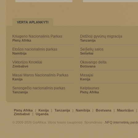
VERTA APLANKYTI
Kriugerio Nacionalinis Parkas
Didžioji gyvūnų migracija
Pietų Afrika
Tanzanija
Etošos nacionalinis parkas
Seišelių salos
Namibija
Seišeliai
Viktorijos Kriokliai
Okavango delta
Zimbabvė
Botsvana
Masai Maros Nacionalinis Parkas
Masajai
Kenija
Kenija
Serengečio nacionalinis parkas
Keiptaunas
Tanzanija
Pietų Afrika
Pietų Afrika
|
Kenija
|
Tanzanija
|
Namibija
|
Bostvana
|
Mauricijus
|
Zimbabvė
|
Uganda
© 2009-2026 GoAfrica. Visos teisės saugomos. Sprendimas:
.NFQ
internetinių par