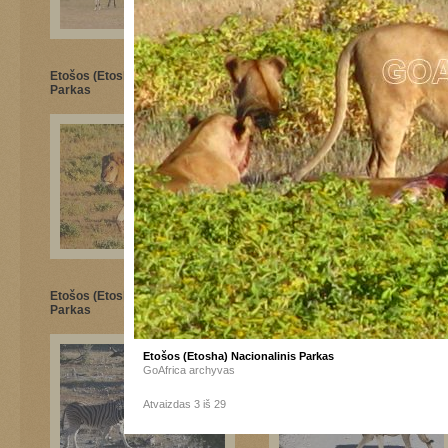
Etošos (Etosha) Nacionalinis
Etošos (Etosha) Nacionalinis
Parkas
Parkas
Etošos (Etosha) Nacionalinis
Etošos (Etosha) Nacionalinis
Parkas
Parkas
Etošos (Etosha) Nacionalinis Parkas
GoAfrica archyvas
Atvaizdas 3 iš 29