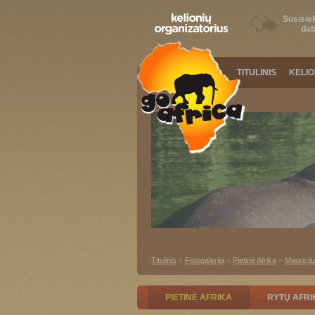
Susisiek
dab
TITULINIS
KELI
Titulinis
»
Fotogalerija
»
Pietinė Afrika
»
Mauricij
PIETINĖ AFRIKA
RYTŲ AFRI