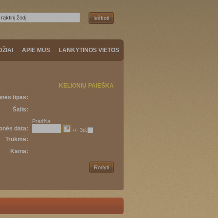
DŽIAI
APIE MUS
LANKYTINOS VIETOS
KELIONIŲ PAIEŠKA
onės tipas:
Šalis:
Pradžia:
onės data:
+/- 3d.
Trukmė:
Kaina: