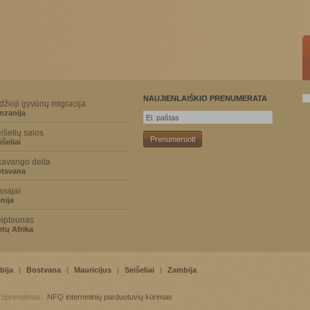
NAUJIENLAIŠKIO PRENUMERATA
džioji gyvūnų migracija
nzanija
išelių salos
išeliai
avango delta
tsvana
sajai
nija
iptaunas
etų Afrika
bija
|
Bostvana
|
Mauricijus
|
Seišeliai
|
Zambija
. Sprendimas:
.NFQ
internetinių parduotuvių kūrimas