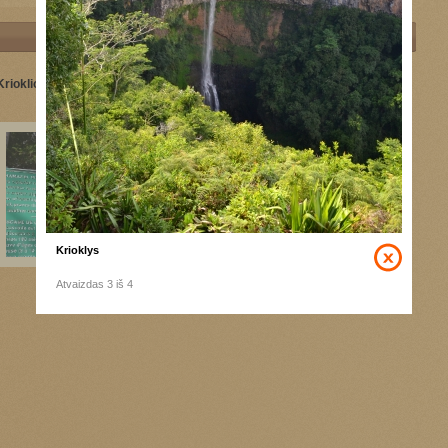
Krioklio aprašymas
Krioklys
Krioklys
Atvaizdas 3 iš 4