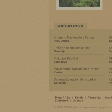
VERTA APLANKYTI
Kriugerio Nacionalinis Parkas
Di
Pietų Afrika
Ta
Etošos nacionalinis parkas
Se
Namibija
Se
Viktorijos Kriokliai
Ok
Zimbabvė
Bo
Masai Maros Nacionalinis Parkas
Ma
Kenija
Ke
Serengečio nacionalinis parkas
Ke
Tanzanija
Pi
Pietų Afrika
|
Kenija
|
Tanzanija
|
Nami
Zimbabvė
|
Uganda
© 2009-2026 GoAfrica. Visos teisės saugomos