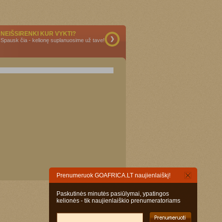
NEIŠSIRENKI KUR VYKTI?
Spausk čia - kelionę suplanuosime už tave!
Prenumeruok GOAFRICA.LT naujienlaiškį!
Paskutinės minutės pasiūlymai, ypatingos
kelionės - tik naujienlaiškio prenumeratoriams