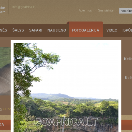
info@goafrica.lt
ite
Apie mus
Susisiekite
ar:
ONĖS
ŠALYS
SAFARI
NAUJIENOS
FOTOGALERIJA
VIDEO
ĮSPŪ
Keli
Keli
us
»
Chamarel krioklys
KA
ŠIAURINĖ AFRIKA
KELIAUTOJŲ ĮSPŪDŽIAI