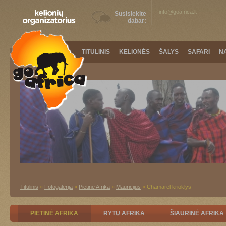
info@goafrica.lt
Susisiekite
dabar:
TITULINIS
KELIONĖS
ŠALYS
SAFARI
N
Titulinis
»
Fotogalerija
»
Pietinė Afrika
»
Mauricijus
»
Chamarel krioklys
PIETINĖ AFRIKA
RYTŲ AFRIKA
ŠIAURINĖ AFRIKA