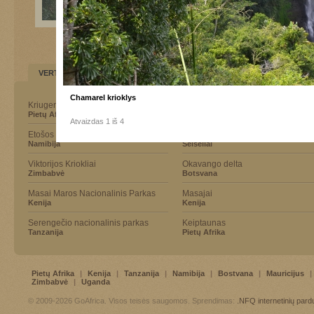
VERTA APLANKYTI
Chamarel krioklys
Kriugerio Nacionalinis Parkas
Didžioji gyvūnų migracija
Pietų Afrika
Tanzanija
Atvaizdas 1 iš 4
Etošos nacionalinis parkas
Seišelių salos
Namibija
Seišeliai
Viktorijos Kriokliai
Okavango delta
Zimbabvė
Botsvana
Masai Maros Nacionalinis Parkas
Masajai
Kenija
Kenija
Serengečio nacionalinis parkas
Keiptaunas
Tanzanija
Pietų Afrika
Pietų Afrika
|
Kenija
|
Tanzanija
|
Namibija
|
Bostvana
|
Mauricijus
|
Zimbabvė
|
Uganda
© 2009-2026 GoAfrica. Visos teisės saugomos. Sprendimas:
.NFQ
internetinių par