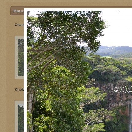
Mauricijus
Chamarel krioklys
Krioklio aprašymas
Krioklys Mauricijuje