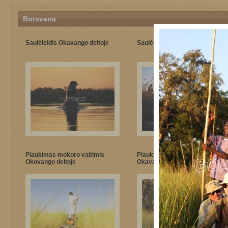
Botsvana
Saulėleidis Okavango deltoje
Saulėleidis Okavango deltoje
Plaukimas mokoro valtimis
Plaukimas makoro valtimis
Okovango deltoje
Okavango deltoje