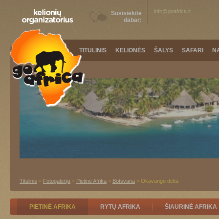
info@goafrica.lt
Susisiekite
dabar:
TITULINIS
KELIONĖS
ŠALYS
SAFARI
N
Titulinis
»
Fotogalerija
»
Pietinė Afrika
»
Botsvana
»
Okavango delta
PIETINĖ AFRIKA
RYTŲ AFRIKA
ŠIAURINĖ AFRIKA