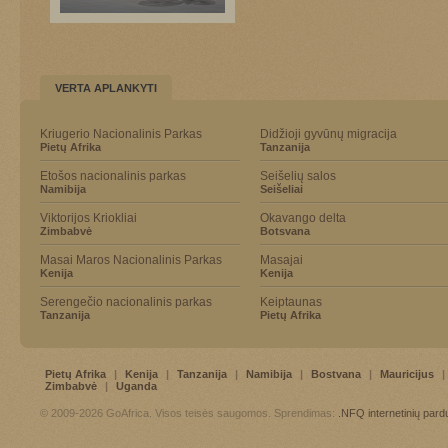
VERTA APLANKYTI
Kriugerio Nacionalinis Parkas
Didžioji gyvūnų migracija
Pietų Afrika
Tanzanija
Etošos nacionalinis parkas
Seišelių salos
Namibija
Seišeliai
Viktorijos Kriokliai
Okavango delta
Zimbabvė
Botsvana
Masai Maros Nacionalinis Parkas
Masajai
Kenija
Kenija
Serengečio nacionalinis parkas
Keiptaunas
Tanzanija
Pietų Afrika
Pietų Afrika
|
Kenija
|
Tanzanija
|
Namibija
|
Bostvana
|
Mauricijus
|
Zimbabvė
|
Uganda
© 2009-2026 GoAfrica. Visos teisės saugomos. Sprendimas:
.NFQ
internetinių par