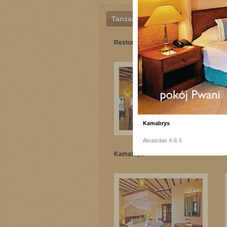
Tanzanija
Restoranas
Kamabrys
Atvaizdas 4 iš 6
Kamabrys