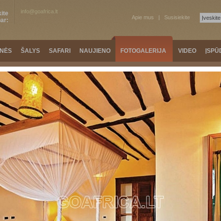
info@goafrica.lt
ite
Apie mus
Susisiekite
ar:
ONĖS
ŠALYS
SAFARI
NAUJIENOS
FOTOGALERIJA
VIDEO
ĮSPŪ
Keli
Keli
»
Sultans Sand Island Resort / Zanzibaras
KA
ŠIAURINĖ AFRIKA
KELIAUTOJŲ ĮSPŪDŽIAI