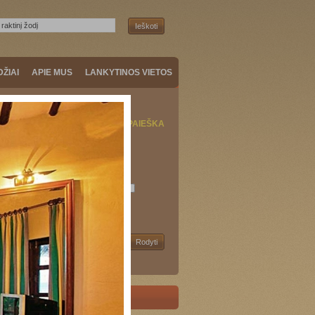
DŽIAI
APIE MUS
LANKYTINOS VIETOS
KELIONIŲ PAIEŠKA
onės tipas:
Šalis:
Pradžia:
onės data:
+/- 3d.
Trukmė:
Kaina: