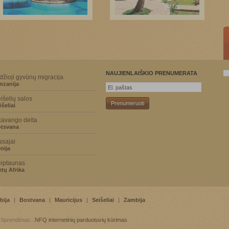
NAUJIENLAIŠKIO PRENUMERATA
džioji gyvūnų migracija
nzanija
išelių salos
išeliai
avango delta
tsvana
sajai
nija
iptaunas
etų Afrika
bija
|
Bostvana
|
Mauricijus
|
Seišeliai
|
Zambija
. Sprendimas:
.NFQ
internetinių parduotuvių kūrimas