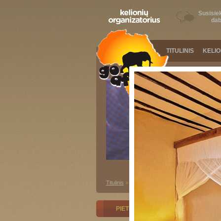
Susisiek
dab
TITULINIS
KELI
Titulinis
»
Fotogalerija
»
Rytų Afrika
»
Tanzanija
PIETINĖ AFRIKA
RYTŲ AFRI