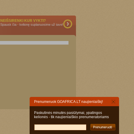
NEIŠSIRENKI KUR VYKTI?
Spausk čia - kelionę suplanuosime už tave!
Prenumeruok GOAFRICA.LT naujienlaiškį!
Paskutinės minutės pasiūlymai, ypatingos
kelionės - tik naujienlaiškio prenumeratoriams