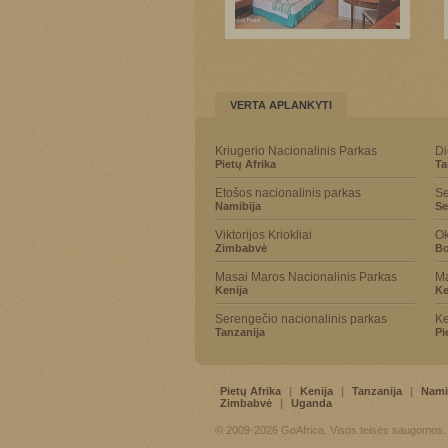
VERTA APLANKYTI
Kriugerio Nacionalinis Parkas
Di
Pietų Afrika
Ta
Etošos nacionalinis parkas
Se
Namibija
Se
Viktorijos Kriokliai
Ok
Zimbabvė
Bo
Masai Maros Nacionalinis Parkas
Ma
Kenija
Ke
Serengečio nacionalinis parkas
Ke
Tanzanija
Pi
Pietų Afrika
|
Kenija
|
Tanzanija
|
Nami
Zimbabvė
|
Uganda
© 2009-2026 GoAfrica. Visos teisės saugomos