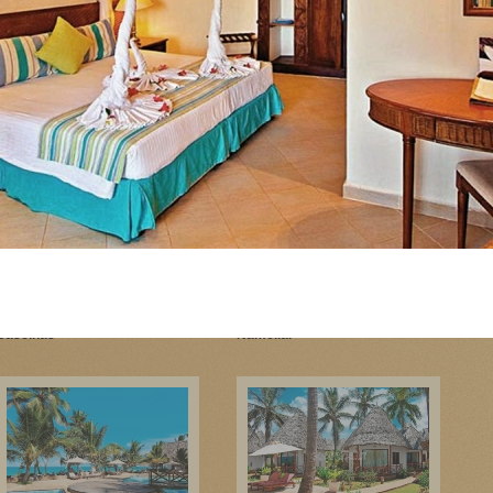
Paplūdimys
Paplūdimys vakare
Baseinas
Nameliai